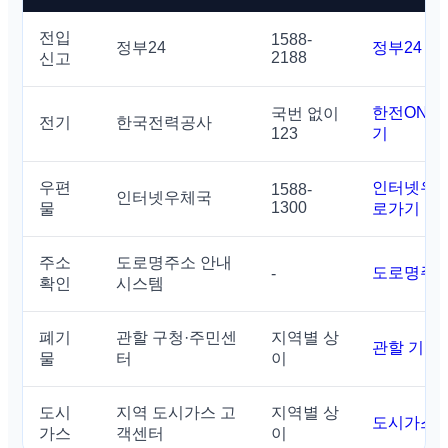
전입
1588-
정부24
정부24 
2188
신고
한전ON 
국번 없이
전기
한국전력공사
123
기
우편
인터넷우체
1588-
인터넷우체국
1300
물
로가기
주소
도로명주소 안내
도로명주소
-
확인
시스템
폐기
관할 구청·주민센
지역별 상
관할 기관
물
터
이
도시
지역 도시가스 고
지역별 상
도시가스사
가스
객센터
이