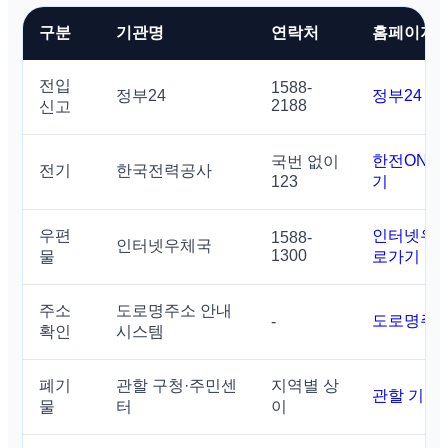
구분
기관명
연락처
홈페이지
전입
1588-
정부24
정부24 
2188
신고
한전ON 
국번 없이
전기
한국전력공사
123
기
우편
인터넷우체
1588-
인터넷우체국
1300
물
로가기
주소
도로명주소 안내
도로명주소
-
확인
시스템
폐기
관할 구청·주민센
지역별 상
관할 기관
물
터
이