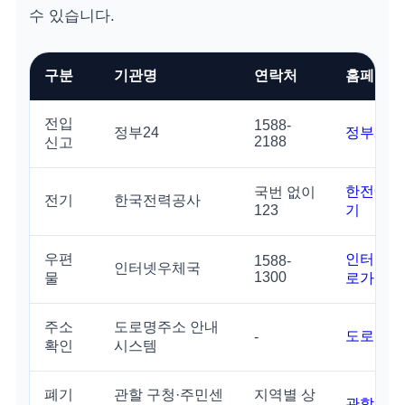
수 있습니다.
구분
기관명
연락처
홈페이지
전입
1588-
정부24
정부24 
2188
신고
한전ON
국번 없이
전기
한국전력공사
123
기
우편
인터넷우
1588-
인터넷우체국
1300
물
로가기
주소
도로명주소 안내
도로명주
-
확인
시스템
폐기
관할 구청·주민센
지역별 상
관할 기관