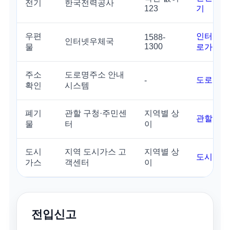
전기
한국전력공사
123
기
우편
인터넷우
1588-
인터넷우체국
1300
물
로가기
주소
도로명주소 안내
도로명주
-
확인
시스템
폐기
관할 구청·주민센
지역별 상
관할 기관
물
터
이
도시
지역 도시가스 고
지역별 상
도시가스
가스
객센터
이
전입신고