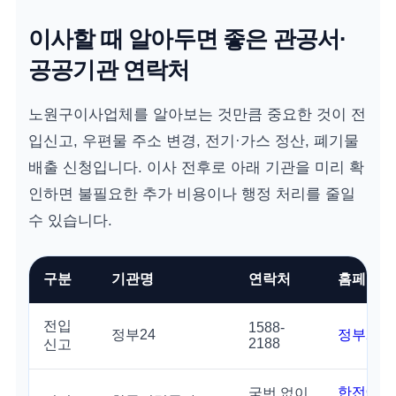
이사할 때 알아두면 좋은 관공서·
공공기관 연락처
노원구이사업체를 알아보는 것만큼 중요한 것이 전
입신고, 우편물 주소 변경, 전기·가스 정산, 폐기물
배출 신청입니다. 이사 전후로 아래 기관을 미리 확
인하면 불필요한 추가 비용이나 행정 처리를 줄일
수 있습니다.
구분
기관명
연락처
홈페이지
전입
1588-
정부24
정부24 
2188
신고
한전ON
국번 없이